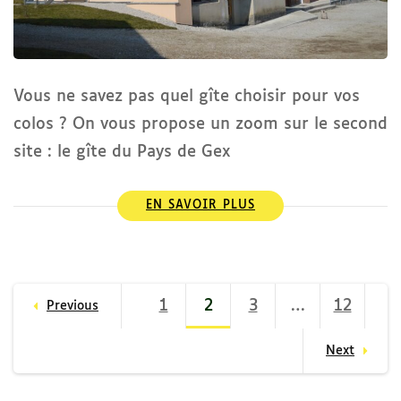
Vous ne savez pas quel gîte choisir pour vos
colos ? On vous propose un zoom sur le second
site : le gîte du Pays de Gex
EN SAVOIR PLUS
Pagination
1
Page
2
Page
3
Page
…
12
Page
Previous
des
publications
Next