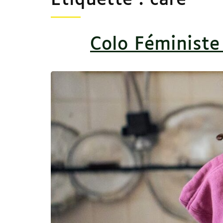
Étiquette :
care
Colo Féministe