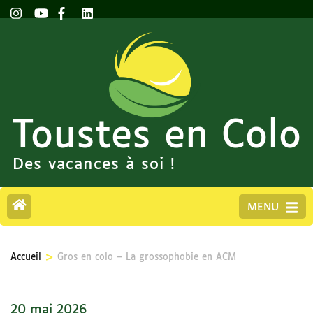
Toustes en Colo
Des vacances à soi !
MENU
>
Accueil
Gros en colo – La grossophobie en ACM
20 mai 2026