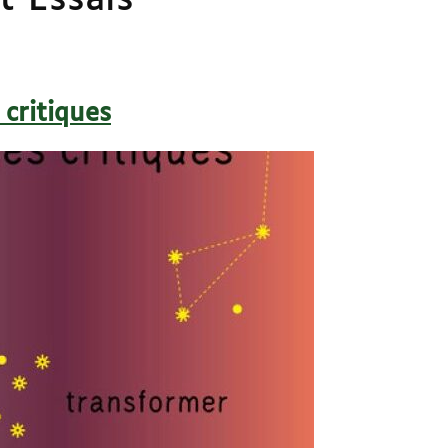
t Essais
critiques