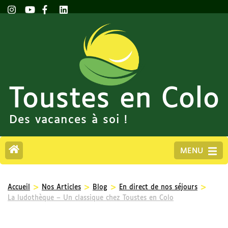
Toustes en Colo
Des vacances à soi !
MENU
>
>
>
>
Accueil
Nos Articles
Blog
En direct de nos séjours
La ludothèque – Un classique chez Toustes en Colo