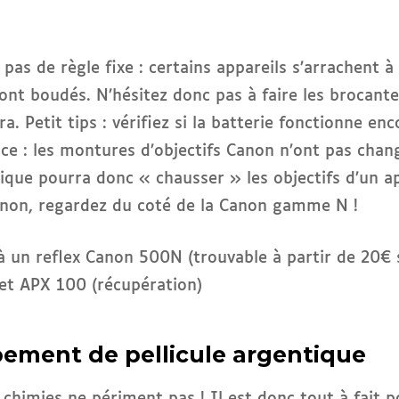
a pas de règle fixe : certains appareils s’arrachent 
sont boudés. N’hésitez donc pas à faire les brocantes
a. Petit tips : vérifiez si la batterie fonctionne enc
uce : les montures d’objectifs Canon n’ont pas chan
tique pourra donc « chausser » les objectifs d’un ap
non, regardez du coté de la Canon gamme N !
s à un reflex Canon 500N (trouvable à partir de 20€
 et APX 100 (récupération)
pement de pellicule argentique
 chimies ne périment pas ! Il est donc tout à fait p