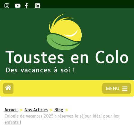
Toustes en Colo
Des vacances à soi !
MENU
>
>
>
Accueil
Nos Articles
Blog
Colonie de vacances 2025 : réservez le séjour idéal pour les
enfants !