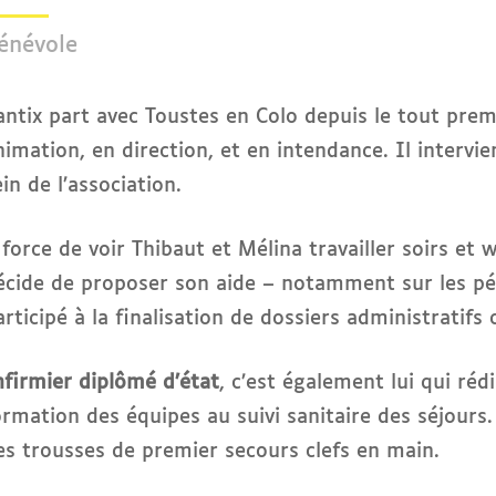
énévole
antix part avec Toustes en Colo depuis le tout premi
nimation, en direction, et en intendance. Il interv
ein de l’association.
 force de voir Thibaut et Mélina travailler soirs et 
écide de proposer son aide – notamment sur les péri
articipé à la finalisation de dossiers administratifs
nfirmier diplômé d’état
, c’est également lui qui réd
ormation des équipes au suivi sanitaire des séjours.
es trousses de premier secours clefs en main.