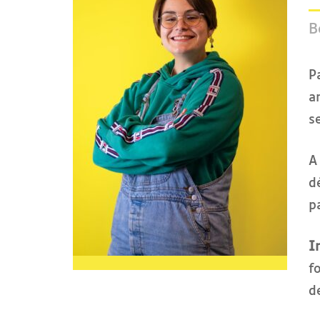
B
P
a
s
A
d
p
I
f
d