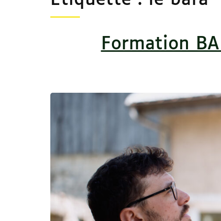
Étiquette :
le bafa
Formation BA