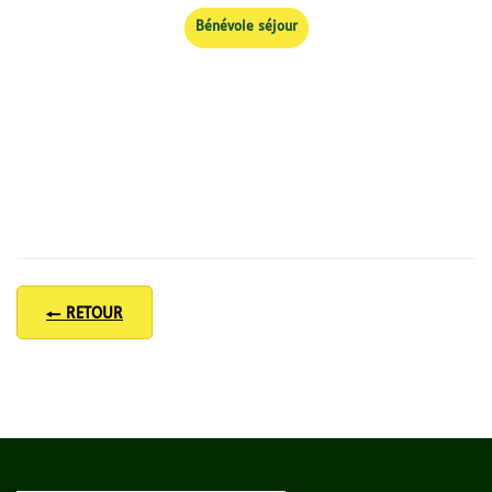
Bénévole séjour
← RETOUR