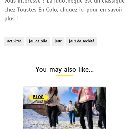
vous intéresse ? La ludothèque est un classique
chez Toustes En Colo,
cliquez ici pour en savoir
plus
!
activités
jeu de rôle
jeux
jeux de société
You may also like...
BLOG