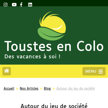
Toustes en Colo
Des vacances à soi !
MENU
>
>
>
Accueil
Nos Articles
Blog
Autour du jeu de société
Autour du jeu de société