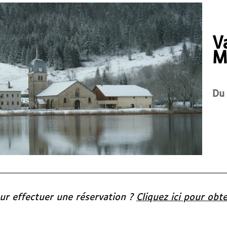
V
M
Du 
our effectuer une réservation ?
Cliquez ici pour obte