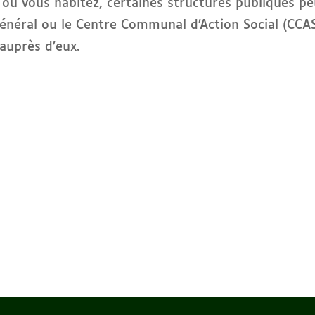
it où vous habitez, certaines structures publiques p
l général ou le Centre Communal d’Action Social (CC
auprès d’eux.